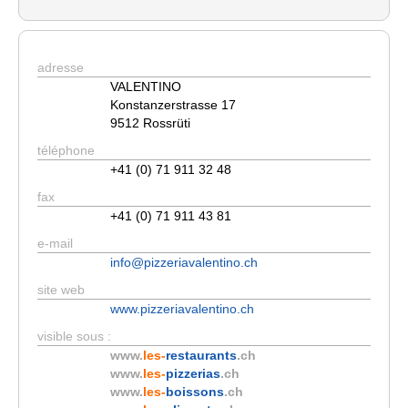
adresse
VALENTINO
Konstanzerstrasse 17
9512 Rossrüti
téléphone
+41 (0) 71 911 32 48
fax
+41 (0) 71 911 43 81
e-mail
info@pizzeriavalentino.ch
site web
www.pizzeriavalentino.ch
visible sous :
www.
les-
restaurants
.ch
www.
les-
pizzerias
.ch
www.
les-
boissons
.ch