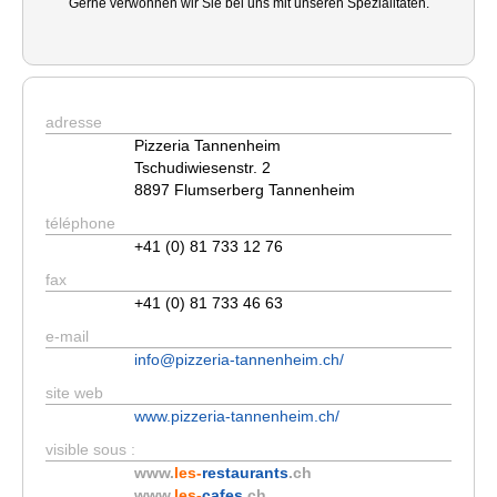
Gerne verwöhnen wir Sie bei uns mit unseren Spezialitäten.
adresse
Pizzeria Tannenheim
Tschudiwiesenstr. 2
8897 Flumserberg Tannenheim
téléphone
+41 (0) 81 733 12 76
fax
+41 (0) 81 733 46 63
e-mail
info@pizzeria-tannenheim.ch/
site web
www.pizzeria-tannenheim.ch/
visible sous :
www.
les-
restaurants
.ch
www.
les-
cafes
.ch