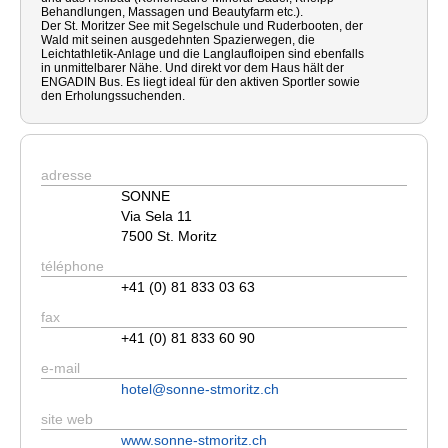
Behandlungen, Massagen und Beautyfarm etc.).
Der St. Moritzer See mit Segelschule und Ruderbooten, der
Wald mit seinen ausgedehnten Spazierwegen, die
Leichtathletik-Anlage und die Langlaufloipen sind ebenfalls
in unmittelbarer Nähe. Und direkt vor dem Haus hält der
ENGADIN Bus. Es liegt ideal für den aktiven Sportler sowie
den Erholungssuchenden.
adresse
SONNE
Via Sela 11
7500 St. Moritz
téléphone
+41 (0) 81 833 03 63
fax
+41 (0) 81 833 60 90
e-mail
hotel@sonne-stmoritz.ch
site web
www.sonne-stmoritz.ch