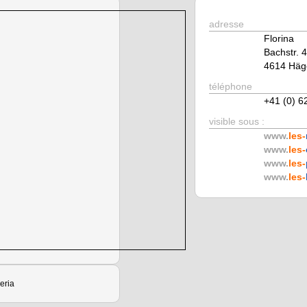
adresse
Florina
Bachstr. 
4614 Häg
téléphone
+41 (0) 6
visible sous :
www.
les-
www.
les-
www.
les-
www.
les-
zeria