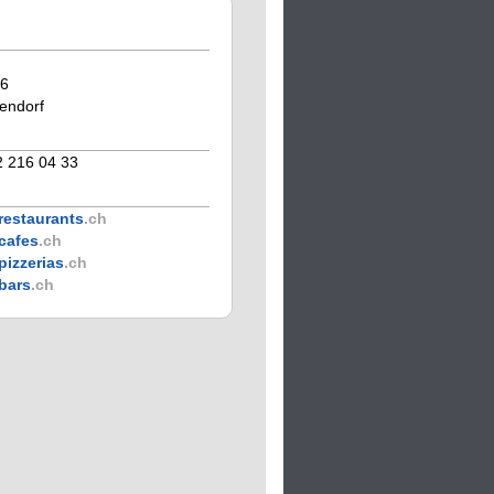
46
endorf
2 216 04 33
restaurants
.ch
cafes
.ch
pizzerias
.ch
bars
.ch