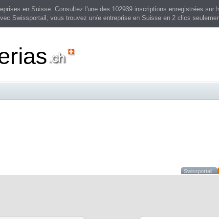
prises en Suisse. Consultez l'une des 102939 inscriptions enregistrées sur h
vec Swissportail, vous trouvez un/e entreprise en Suisse en 2 clics seulemen
erias
Swissportail