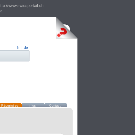
ttp://www.swissportail.ch.
t.
fr
|
de
Répertoires
Infos
Contact